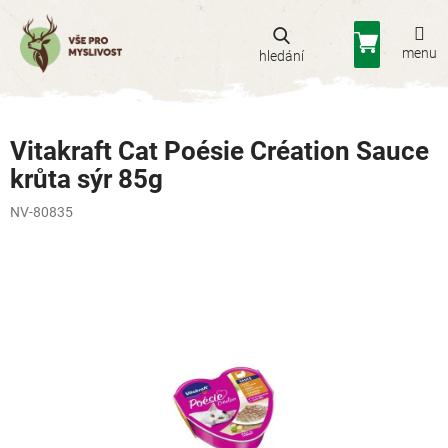
Přejít
na
Nákupní
obsah
košík
Vitakraft Cat Poésie Création Sauce
krůta sýr 85g
NV-80835