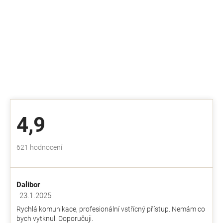
4,9
Průměrné
621 hodnocení
hodnocení
obchodu
je
Dalibor
4,9
z
23.1.2025
Hodnocení obchodu je 5 z 5 hvězdiček.
5
Rychlá komunikace, profesionální vstřícný přístup. Nemám co
hvězdiček.
bych vytknul. Doporučuji.