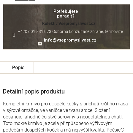
Potřebujete
poradit?
Kolektiv Vsepromyslivost.cz
+420 601 531 073 Odborná konzultace zbraně, termovize
info
@
vsepromyslivost.cz
Popis
Detailní popis produktu
Kompletní krmivo pro dospělé kočky s příchutí krůtího masa
v sýrové omáčce, ve vaničce ve tvaru srdce. Složení
obsahuje lahodné čerstvé suroviny s neodolatelnou chutí.
Toto mokré krmivo je zcela přizpůsobeno výživovým
potřebám dospělých koček a má nejvyšší kvalitu. Poésie®