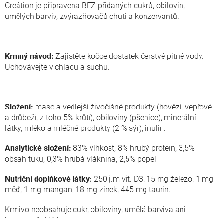
Creátion je připravena BEZ přidaných cukrů, obilovin,
umělých barviv, zvýrazňovačů chuti a konzervantů.
Krmný návod:
Zajistěte kočce dostatek čerstvé pitné vody.
Uchovávejte v chladu a suchu.
Složení:
maso a vedlejší živočišné produkty (hovězí, vepřové
a drůbeží, z toho 5% krůtí), obiloviny (pšenice), minerální
látky, mléko a mléčné produkty (2 % sýr), inulin.
Analytické složení:
83% vlhkost, 8% hrubý protein, 3,5%
obsah tuku, 0,3% hrubá vláknina, 2,5% popel
Nutriční doplňkové látky:
250 j.m vit. D3, 15 mg železo, 1 mg
měď, 1 mg mangan, 18 mg zinek, 445 mg taurin.
Krmivo neobsahuje cukr, obiloviny, umělá barviva ani