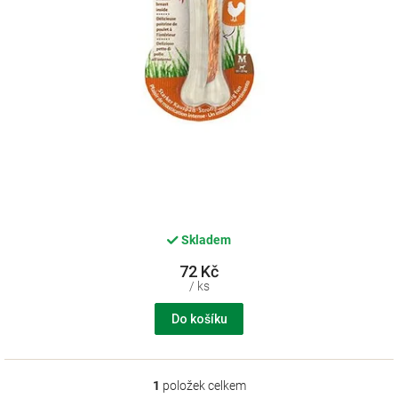
k
t
ů
Skladem
72 Kč
/ ks
Do košíku
1
položek celkem
O