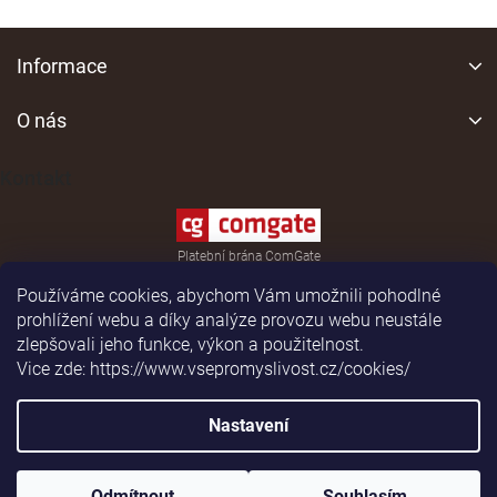
v
l
Z
á
á
Informace
d
p
a
a
O nás
c
í
t
p
í
Kontakt
r
v
k
y
Platební brána ComGate
v
ý
Používáme cookies, abychom Vám umožnili pohodlné
p
prohlížení webu a díky analýze provozu webu neustále
i
zlepšovali jeho funkce, výkon a použitelnost.
s
Vice zde: https://www.vsepromyslivost.cz/cookies/
u
Shoptet
|
Realizoval
Nastavení
Copyright 2026
vsepromyslivost.cz
. Všechna práva
Odmítnout
Souhlasím
vyhrazena.