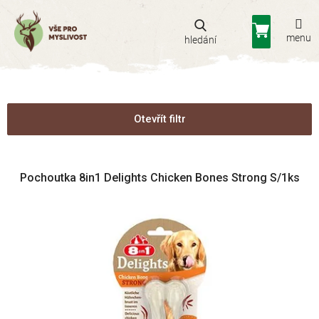
Přejít
na
Nákupní
obsah
košík
Otevřít filtr
V
Pochoutka 8in1 Delights Chicken Bones Strong S/1ks
ý
p
i
s
p
r
o
d
u