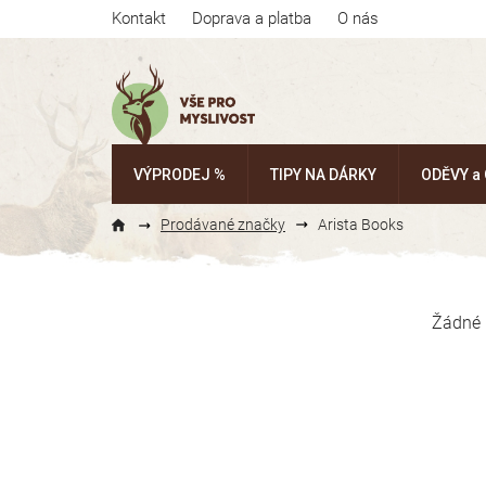
Přejít
Kontakt
Doprava a platba
O nás
na
obsah
VÝPRODEJ %
TIPY NA DÁRKY
ODĚVY a
Prodávané značky
Arista Books
P
o
Žádné 
s
t
r
a
n