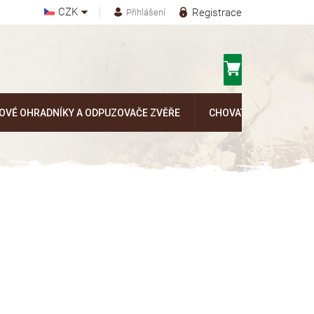
CZK
Registrace
Přihlášení
Nákupní
košík
OVÉ OHRADNÍKY A ODPUZOVAČE ZVĚŘE
CHOVATELSKÉ POTŘEB