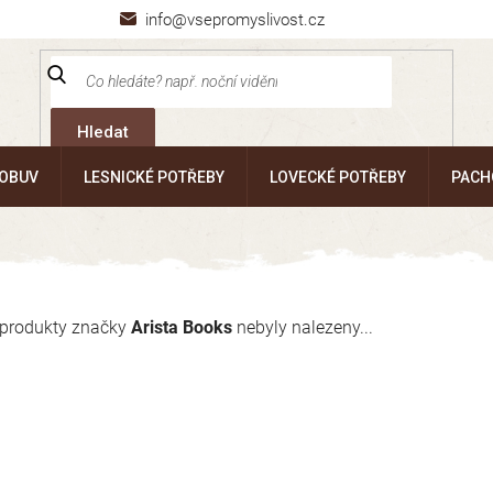
info@vsepromyslivost.cz
Hledat
 OBUV
LESNICKÉ POTŘEBY
LOVECKÉ POTŘEBY
PACH
produkty značky
Arista Books
nebyly nalezeny...