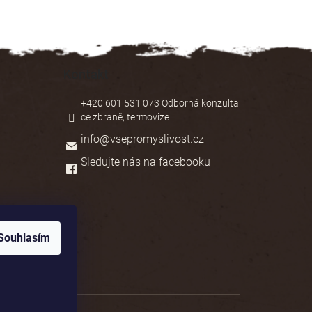
Kontakt
+420 601 531 073 Odborná konzulta
ce zbraně, termovize
info
@
vsepromyslivost.cz
Sledujte nás na facebooku
Souhlasím