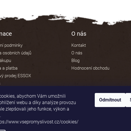
rmace
O nás
ní podmínky
Kontakt
 osobních údajů
O nás
nákupu
Blog
 a platba
Hodnocení obchodu
vý prodej ESSOX
s
cookies, abychom Vám umožnili
Odmítnout
ohlížení webu a díky analýze provozu
e zlepšovali jeho funkce, výkon a
Platební brána ComGate
.
tps://www.vsepromyslivost.cz/cookies/