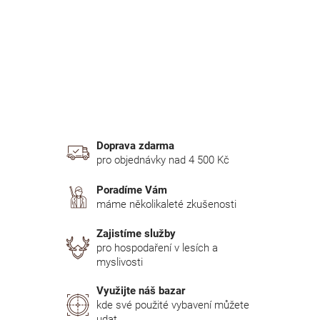
n
í
p
a
n
e
l
Doprava zdarma
pro objednávky nad 4 500 Kč
Poradíme Vám
máme několikaleté zkušenosti
Zajistíme služby
pro hospodaření v lesích a
myslivosti
Využijte náš bazar
kde své použité vybavení můžete
udat