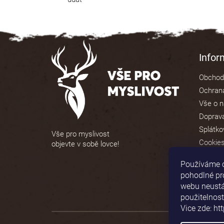
Z
á
Info
p
Obchod
a
Ochrana
t
Vše o 
í
Doprava
Splátko
Vše pro myslivost
Cookie
objevte v sobě lovce!
Používáme 
pohodlné pr
webu neustál
použitelnost
Vice zde: ht