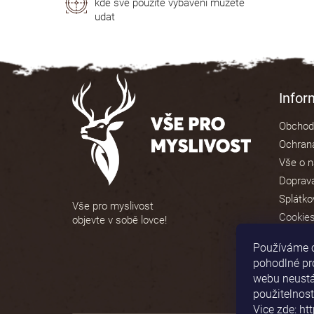
kde své použité vybavení můžete
udat
Z
á
Info
p
Obchod
a
Ochrana
t
Vše o 
í
Doprava
Splátko
Vše pro myslivost
Cookie
objevte v sobě lovce!
Používáme 
pohodlné pr
webu neustál
použitelnost
Vice zde: ht