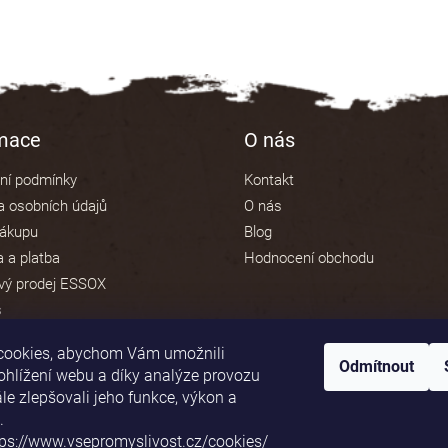
rmace
O nás
ní podmínky
Kontakt
 osobních údajů
O nás
nákupu
Blog
 a platba
Hodnocení obchodu
vý prodej ESSOX
s
cookies, abychom Vám umožnili
Odmítnout
ohlížení webu a díky analýze provozu
e zlepšovali jeho funkce, výkon a
Platební brána ComGate
.
tps://www.vsepromyslivost.cz/cookies/