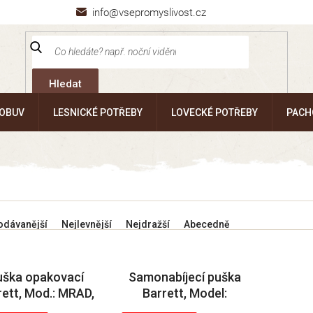
info@vsepromyslivost.cz
Hledat
 OBUV
LESNICKÉ POTŘEBY
LOVECKÉ POTŘEBY
PACH
odávanější
Nejlevnější
Nejdražší
Abecedně
uška opakovací
Samonabíjecí puška
rett, Mod.: MRAD,
Barrett, Model:
:.338 Lapua Mag.,
M107A1, Ráže: .50