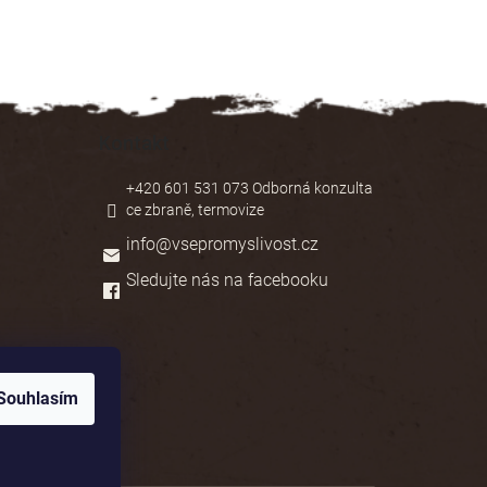
Kontakt
+420 601 531 073 Odborná konzulta
ce zbraně, termovize
info
@
vsepromyslivost.cz
Sledujte nás na facebooku
Souhlasím