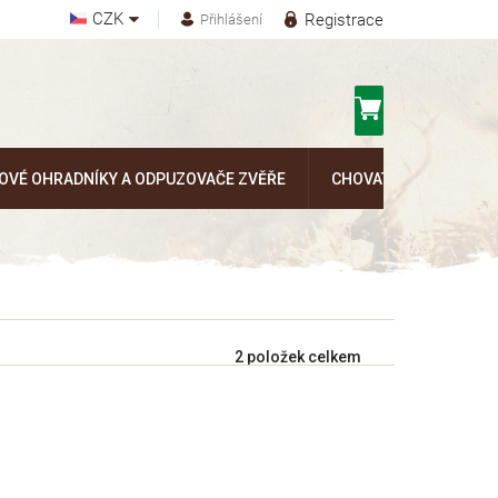
CZK
Registrace
Přihlášení
Nákupní
košík
OVÉ OHRADNÍKY A ODPUZOVAČE ZVĚŘE
CHOVATELSKÉ POTŘEB
2
položek celkem