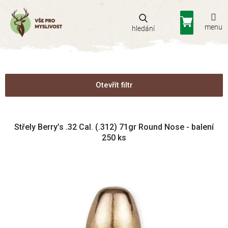
Přejít
na
Nákupní
obsah
košík
Otevřít filtr
V
Střely Berry’s .32 Cal. (.312) 71gr Round Nose - balení
ý
250 ks
p
i
s
p
r
o
d
u