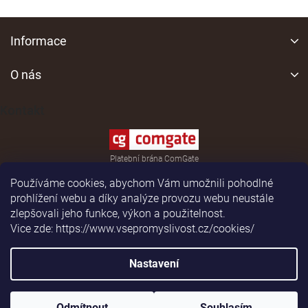
v
l
Z
á
á
Informace
d
p
a
a
O nás
c
í
t
p
í
Kontakt
r
v
k
y
Platební brána ComGate
v
ý
Používáme cookies, abychom Vám umožnili pohodlné
p
prohlížení webu a díky analýze provozu webu neustále
i
zlepšovali jeho funkce, výkon a použitelnost.
s
Vice zde: https://www.vsepromyslivost.cz/cookies/
u
Shoptet
|
Realizoval
Nastavení
Copyright 2026
vsepromyslivost.cz
. Všechna práva
Odmítnout
Souhlasím
vyhrazena.