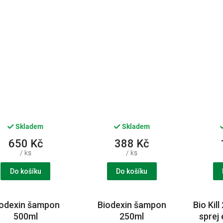
Skladem
Skladem
650 Kč
388 Kč
/ ks
/ ks
Do košíku
Do košíku
iodexin šampon
Biodexin šampon
Bio Kil
500ml
250ml
sprej