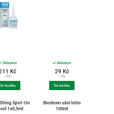
Skladem
Skladem
211 Kč
29 Kč
/ ks
/ ks
Do košíku
Do košíku
 50mg Spot-On
Biodexin ušní lotio
 sol 1x0,5ml
100ml