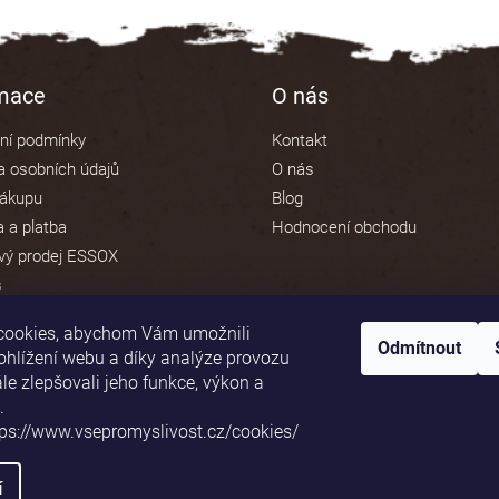
v
l
á
d
rmace
O nás
a
c
ní podmínky
Kontakt
í
p
 osobních údajů
O nás
r
nákupu
Blog
v
 a platba
Hodnocení obchodu
k
y
vý prodej ESSOX
v
s
ý
p
cookies, abychom Vám umožnili
i
Odmítnout
s
ohlížení webu a díky analýze provozu
u
e zlepšovali jeho funkce, výkon a
Platební brána ComGate
.
tps://www.vsepromyslivost.cz/cookies/
í
va vyhrazena.