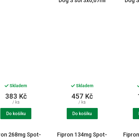
Dog S sol 3x0,67ml
Dog S
Skladem
Skladem
383 Kč
457 Kč
/ ks
/ ks
Do košíku
Do košíku
ron 268mg Spot-
Fipron 134mg Spot-
Fipro