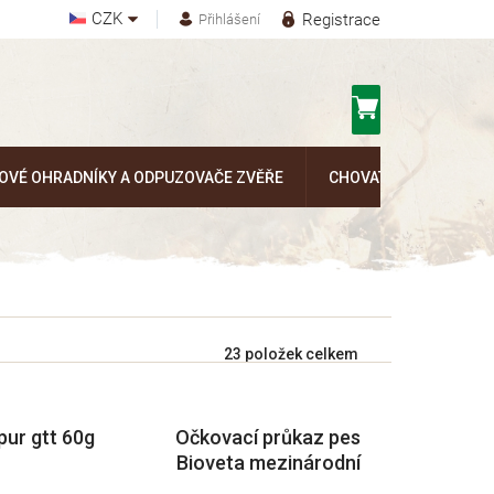
CZK
Registrace
Přihlášení
Nákupní
košík
OVÉ OHRADNÍKY A ODPUZOVAČE ZVĚŘE
CHOVATELSKÉ POTŘEB
23
položek celkem
pur gtt 60g
Očkovací průkaz pes
Bioveta mezinárodní
1ks