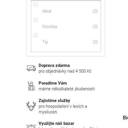
Akce
0
Novinka
0
Tip
0
Doprava zdarma
pro objednávky nad 4 500 Kč
Poradíme Vám
máme několikaleté zkušenosti
Zajistíme služby
pro hospodaření v lesích a
myslivosti
B
Využijte náš bazar