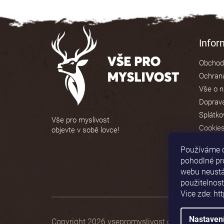
Z
á
Info
p
Obchod
a
Ochrana
t
Vše o 
í
Doprava
Splátko
Vše pro myslivost
Cookie
objevte v sobě lovce!
Používáme 
pohodlné pr
webu neustál
použitelnost
Vice zde: ht
Nastaven
Copyright 2026
vsepromyslivost.cz
. Všechna prá