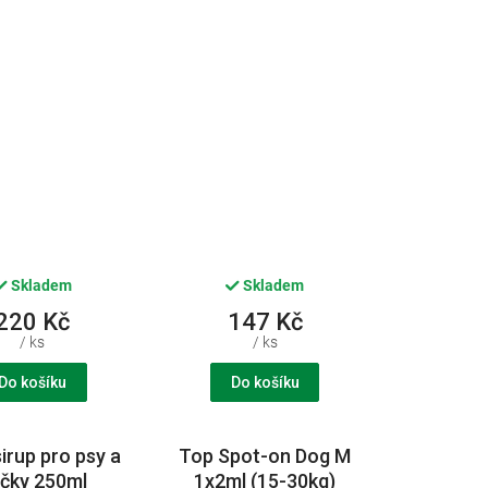
Skladem
Skladem
220 Kč
147 Kč
/ ks
/ ks
Do košíku
Do košíku
sirup pro psy a
Top Spot-on Dog M
čky 250ml
1x2ml (15-30kg)