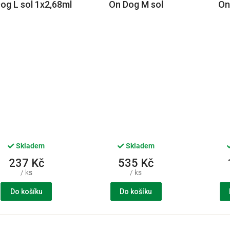
og L sol 1x2,68ml
On Dog M sol
On
3x1,34ml
Skladem
Skladem
237 Kč
535 Kč
/ ks
/ ks
Do košíku
Do košíku
O