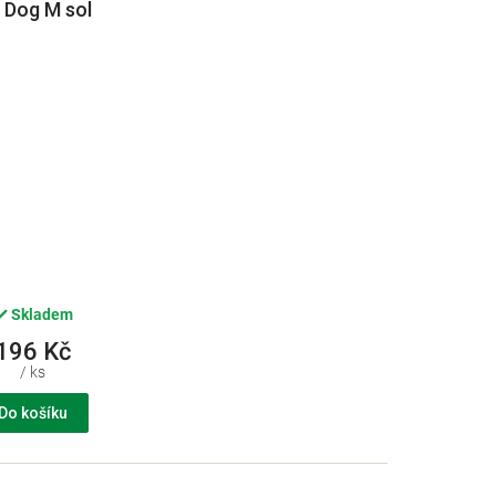
 Dog M sol
1x1,34ml
Skladem
196 Kč
/ ks
Do košíku