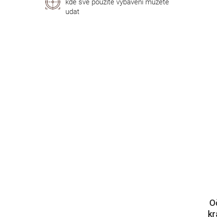
kde své použité vybavení můžete
udat
O
kr