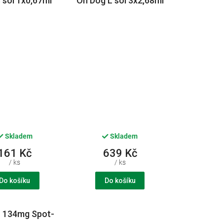
 sol 1x0,67ml
On Dog L sol 3x2,68ml
Skladem
Skladem
161 Kč
639 Kč
/ ks
/ ks
Do košíku
Do košíku
n 134mg Spot-