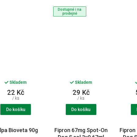
mezinárodní 1ks
Dostupné i na
prodejně
Skladem
Skladem
22 Kč
29 Kč
/ ks
/ ks
Do košíku
Do košíku
lpa Bioveta 90g
Fipron 67mg Spot-On
Fipron