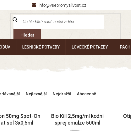
info@vsepromyslivost.cz
Hledat
 OBUV
LESNICKÉ POTŘEBY
LOVECKÉ POTŘEBY
PACH
odávanější
Nejlevnější
Nejdražší
Abecedně
ron 50mg Spot-On
Bio Kill 2,5mg/ml kožní
Oti
at sol 3x0,5ml
sprej emulze 500ml