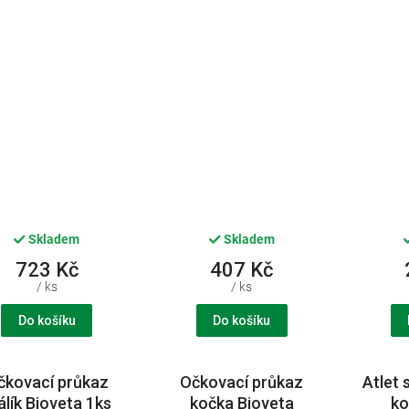
Skladem
Skladem
723 Kč
407 Kč
/ ks
/ ks
Do košíku
Do košíku
čkovací průkaz
Očkovací průkaz
Atlet 
álík Bioveta 1ks
kočka Bioveta
ko