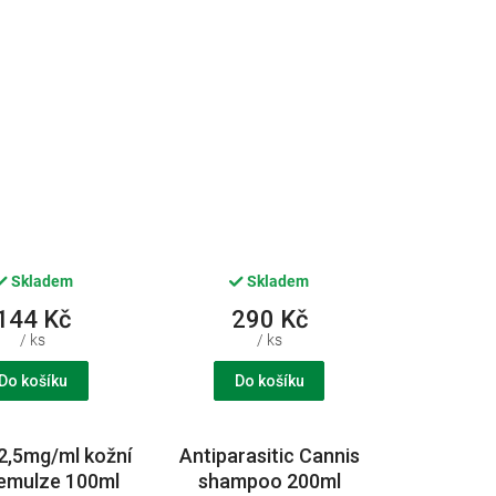
Skladem
Skladem
144 Kč
290 Kč
/ ks
/ ks
Do košíku
Do košíku
l 2,5mg/ml kožní
Antiparasitic Cannis
 emulze 100ml
shampoo 200ml