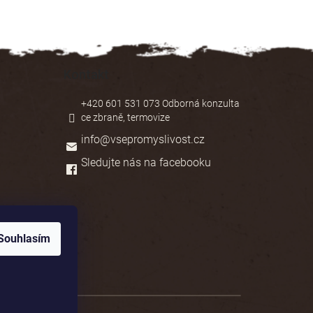
Kontakt
+420 601 531 073 Odborná konzulta
ce zbraně, termovize
info
@
vsepromyslivost.cz
Sledujte nás na facebooku
Souhlasím