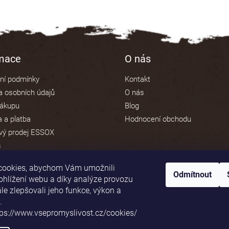
rmace
O nás
ní podmínky
Kontakt
 osobních údajů
O nás
nákupu
Blog
 a platba
Hodnocení obchodu
vý prodej ESSOX
s
cookies, abychom Vám umožnili
Odmítnout
ohlížení webu a díky analýze provozu
e zlepšovali jeho funkce, výkon a
Platební brána ComGate
.
tps://www.vsepromyslivost.cz/cookies/