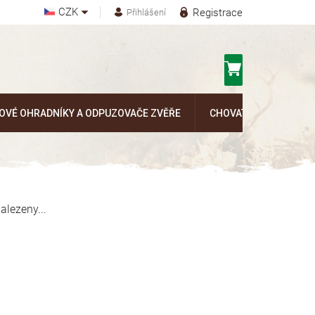
CZK
Registrace
Přihlášení
Nákupní
košík
OVÉ OHRADNÍKY A ODPUZOVAČE ZVĚŘE
CHOVATELSKÉ POTŘEB
alezeny...