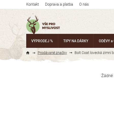
Přejít
Kontakt
Doprava a platba
O nás
na
obsah
VÝPRODEJ %
TIPY NA DÁRKY
ODĚVY a
Prodávané značky
Bolt Coat lovecká zimní 
P
o
Žádné 
s
t
r
a
n