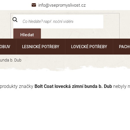
info@vsepromyslivost.cz
Hledat
 OBUV
LESNICKÉ POTŘEBY
LOVECKÉ POTŘEBY
PACH
bunda b. Dub
produkty značky
Bolt Coat lovecká zimní bunda b. Dub
nebyly n