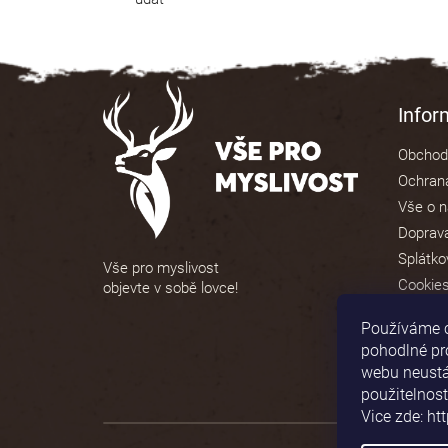
Z
á
Info
p
Obchod
a
Ochrana
t
Vše o 
í
Doprava
Splátko
Vše pro myslivost
Cookie
objevte v sobě lovce!
Používáme 
pohodlné pr
webu neustál
použitelnost
Vice zde: ht