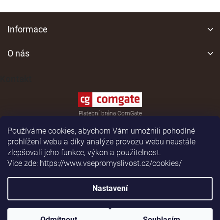
v
l
Z
á
á
Informace
d
p
a
a
O nás
c
í
t
p
í
Kontakt
r
v
k
y
Platební brána ComGate
v
ý
Používáme cookies, abychom Vám umožnili pohodlné
p
prohlížení webu a díky analýze provozu webu neustále
i
zlepšovali jeho funkce, výkon a použitelnost.
s
Vice zde: https://www.vsepromyslivost.cz/cookies/
u
Shoptet
|
Realizoval
Nastavení
Copyright 2026
vsepromyslivost.cz
. Všechna práva
Odmítnout
Souhlasím
vyhrazena.