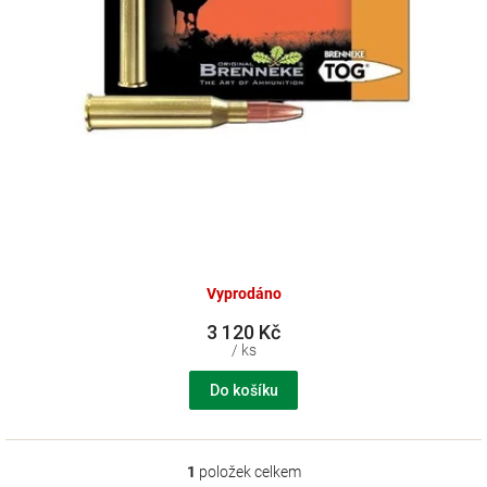
k
t
ů
Vyprodáno
3 120 Kč
/ ks
Do košíku
1
položek celkem
O