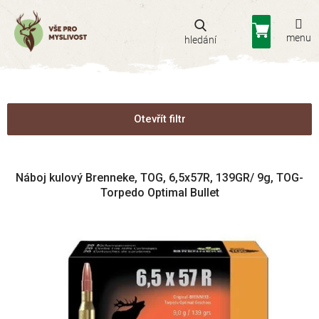
Přejít
na
Nákupní
obsah
košík
Otevřít filtr
V
Náboj kulový Brenneke, TOG, 6,5x57R, 139GR/ 9g, TOG-
ý
Torpedo Optimal Bullet
p
i
s
p
r
o
d
u