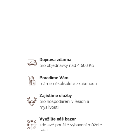
n
í
p
a
n
e
l
Doprava zdarma
pro objednávky nad 4 500 Kč
Poradíme Vám
máme několikaleté zkušenosti
Zajistíme služby
pro hospodaření v lesích a
myslivosti
Využijte náš bazar
kde své použité vybavení můžete
udat