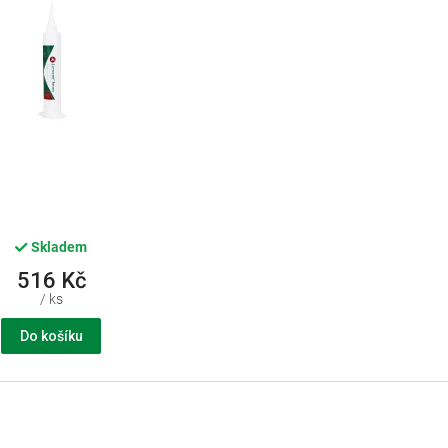
Skladem
516 Kč
/ ks
Do košíku
O
v