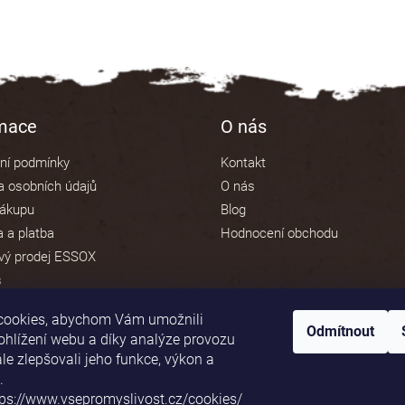
rmace
O nás
ní podmínky
Kontakt
 osobních údajů
O nás
nákupu
Blog
 a platba
Hodnocení obchodu
vý prodej ESSOX
s
cookies, abychom Vám umožnili
Odmítnout
ohlížení webu a díky analýze provozu
e zlepšovali jeho funkce, výkon a
Platební brána ComGate
.
tps://www.vsepromyslivost.cz/cookies/