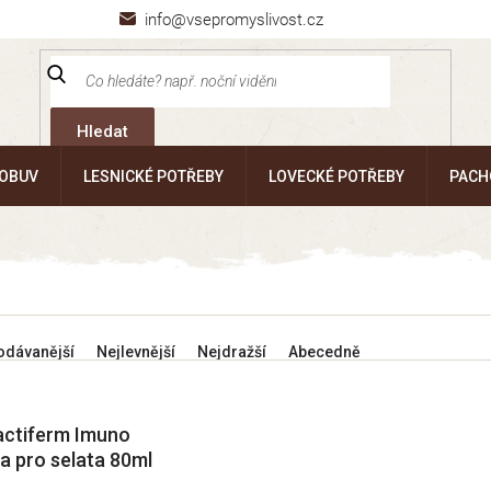
info@vsepromyslivost.cz
Hledat
 OBUV
LESNICKÉ POTŘEBY
LOVECKÉ POTŘEBY
PACH
odávanější
Nejlevnější
Nejdražší
Abecedně
actiferm Imuno
a pro selata 80ml