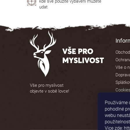
kde své použité vybavení můžete
udat
Z
á
Info
p
Obchod
a
Ochrana
t
Vše o 
í
Doprava
Splátko
Vše pro myslivost
Cookie
objevte v sobě lovce!
Používáme 
pohodlné pr
webu neustál
použitelnost
Vice zde: ht