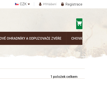
CZK
Registrace
Přihlášení
Nákupní
košík
OVÉ OHRADNÍKY A ODPUZOVAČE ZVĚŘE
CHOVATELSKÉ POTŘEB
1
položek celkem