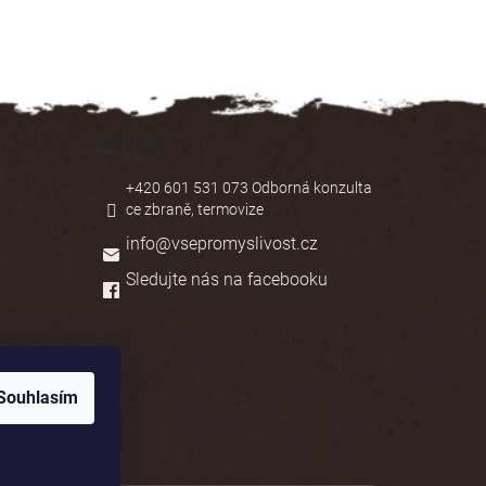
Kontakt
+420 601 531 073 Odborná konzulta
ce zbraně, termovize
info
@
vsepromyslivost.cz
Sledujte nás na facebooku
Souhlasím