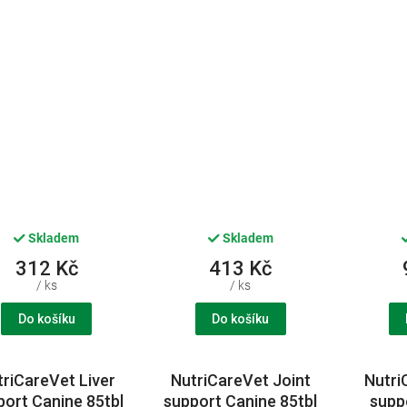
250ml CVET
Canine CHEW 60tbl
Bovin
CVET
Skladem
Skladem
312 Kč
413 Kč
/ ks
/ ks
Do košíku
Do košíku
triCareVet Liver
NutriCareVet Joint
Nutri
port Canine 85tbl
support Canine 85tbl
supp