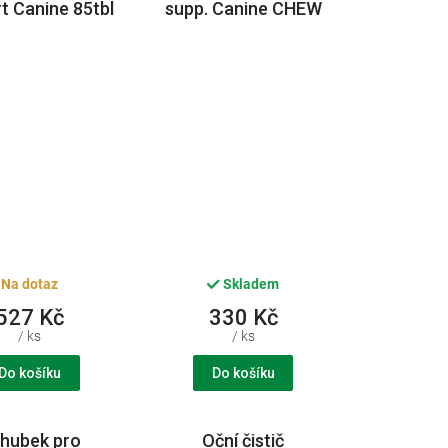
t Canine 85tbl
supp. Canine CHEW
CVET
60tbl CVET
Na dotaz
Skladem
527 Kč
330 Kč
/ ks
/ ks
Do košíku
Do košíku
hubek pro
Oční čistič