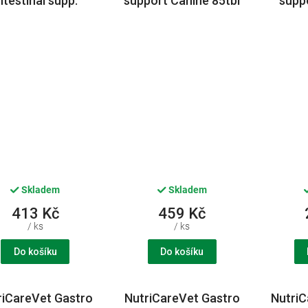
ntestinal supp.
support Canine 85tbl
suppo
nine CHEW 60tbl
CVET
5
CVET
Skladem
Skladem
413 Kč
459 Kč
/ ks
/ ks
Do košíku
Do košíku
riCareVet Gastro
NutriCareVet Gastro
NutriC