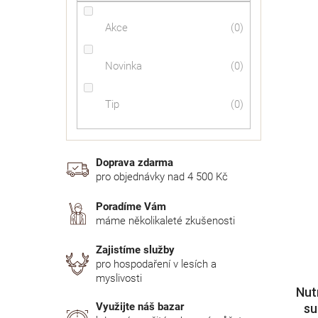
Akce
0
Novinka
0
Tip
0
Doprava zdarma
pro objednávky nad 4 500 Kč
Poradíme Vám
máme několikaleté zkušenosti
Zajistíme služby
pro hospodaření v lesích a
myslivosti
Nut
Využijte náš bazar
su