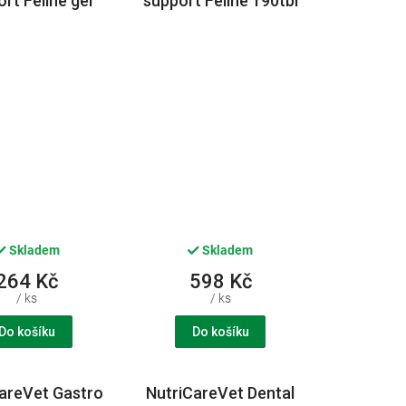
rt Feline gel
support Feline 190tbl
0ml CVET
CVET
Skladem
Skladem
264 Kč
598 Kč
/ ks
/ ks
Do košíku
Do košíku
areVet Gastro
NutriCareVet Dental