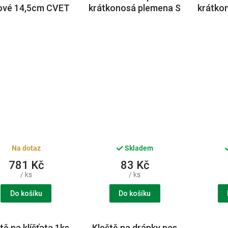
ové 14,5cm CVET
krátkonosá plemena S
krátko
37-44cm CVET
43-
Na dotaz
Skladem
781 Kč
83 Kč
/ ks
/ ks
Do košíku
Do košíku
tě na klíšťata 1ks
Kleště na drápky pes