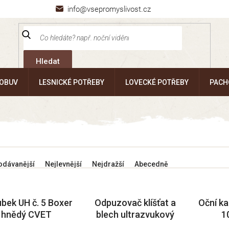
info@vsepromyslivost.cz
Hledat
 OBUV
LESNICKÉ POTŘEBY
LOVECKÉ POTŘEBY
PACH
odávanější
Nejlevnější
Nejdražší
Abecedně
bek UH č. 5 Boxer
Odpuzovač klíšťat a
Oční ka
hnědý CVET
blech ultrazvukový
1
TICKLESS® CVET