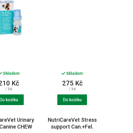
Skladem
Skladem
210 Kč
275 Kč
/ ks
/ ks
Do košíku
Do košíku
areVet Urinary
NutriCareVet Stress
 Canine CHEW
support Can.+Fel.