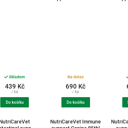
CVET
CVET
2
Skladem
Na dotaz
439 Kč
690 Kč
/ ks
/ ks
Do košíku
Do košíku
NutriCareVet
NutriCareVet Immune
NutriC