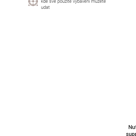
kde své použité vybavení můžete
udat
Nu
sup