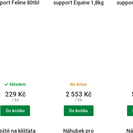
port Feline 80tbl
support Equine 1,8kg
suppor
CVET
CVET
Skladem
Na dotaz
229 Kč
2 553 Kč
/ ks
/ ks
Do košíku
Do košíku
eště na klíšťata
Náhubek pro
Ná