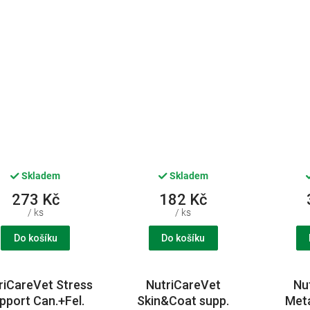
50tbl.
6
Skladem
Skladem
273 Kč
182 Kč
/ ks
/ ks
Do košíku
Do košíku
riCareVet Stress
NutriCareVet
Nu
pport Can.+Fel.
Skin&Coat supp.
Meta