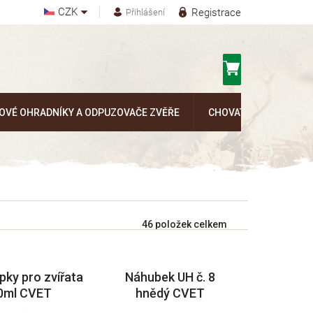
CZK
Registrace
Přihlášení
Nákupní
košík
OVÉ OHRADNÍKY A ODPUZOVAČE ZVĚŘE
CHOVATELSKÉ POTŘEB
46
položek celkem
pky pro zvířata
Náhubek UH č. 8
0ml CVET
hnědý CVET