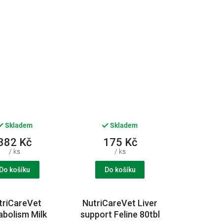
0tbl CVET
30tbl CVET
Skladem
Skladem
382 Kč
175 Kč
/ ks
/ ks
Do košíku
Do košíku
triCareVet
NutriCareVet Liver
bolism Milk
support Feline 80tbl