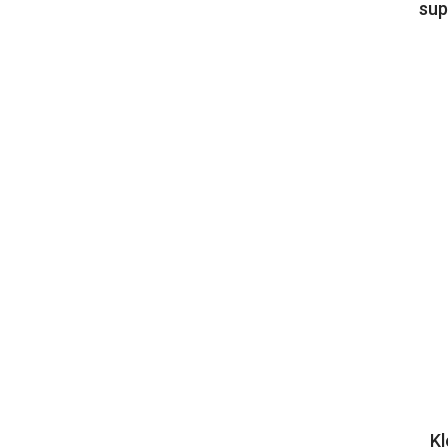
sup
Kl