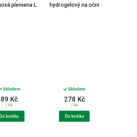
nosá plemena L
hydrogelový na oční
55cm CVET
okolí 60ml CVET
Skladem
Skladem
89 Kč
278 Kč
/ ks
/ ks
Do košíku
Do košíku