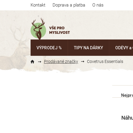
Přejít
Kontakt
Doprava a platba
O nás
na
obsah
VÝPRODEJ %
TIPY NA DÁRKY
ODĚVY a
Prodávané značky
Covetrus Essentials
P
o
Ř
s
Nejpr
a
t
z
V
r
e
Náhu
ý
a
n
p
n