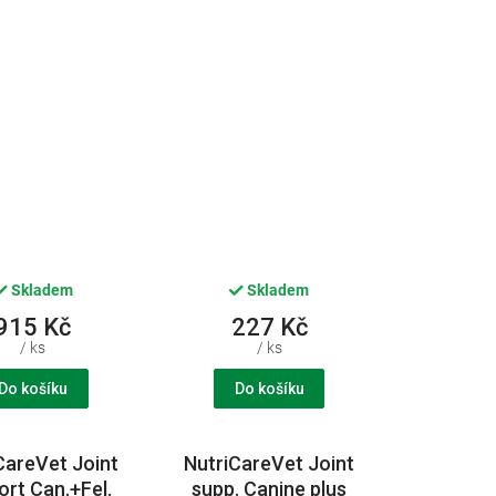
e support 8ks
CVET
CVET
Skladem
Skladem
915 Kč
227 Kč
/ ks
/ ks
Do košíku
Do košíku
CareVet Joint
NutriCareVet Joint
ort Can.+Fel.
supp. Canine plus