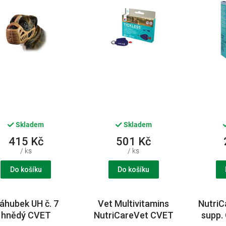
Skladem
Skladem
415 Kč
501 Kč
/ ks
/ ks
Do košíku
Do košíku
áhubek UH č. 7
Vet Multivitamins
NutriC
hnědý CVET
NutriCareVet CVET
supp.