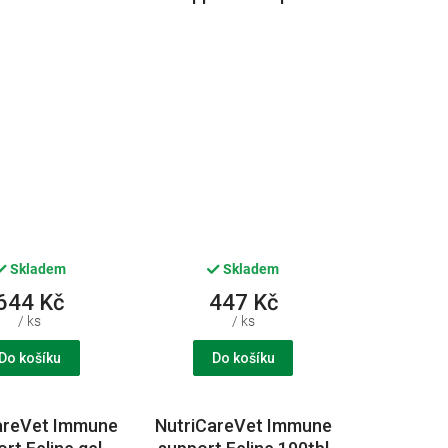
50ml CVET
CHEW 60tbl CVET
Skladem
Skladem
644 Kč
447 Kč
/ ks
/ ks
Do košíku
Do košíku
areVet Immune
NutriCareVet Immune