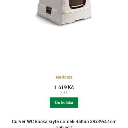
k
t
ů
Na dotaz
1 619 Kč
/ ks
Do košíku
Curver WC kočka kryté domek Rattan 39x39x51cm
antracit