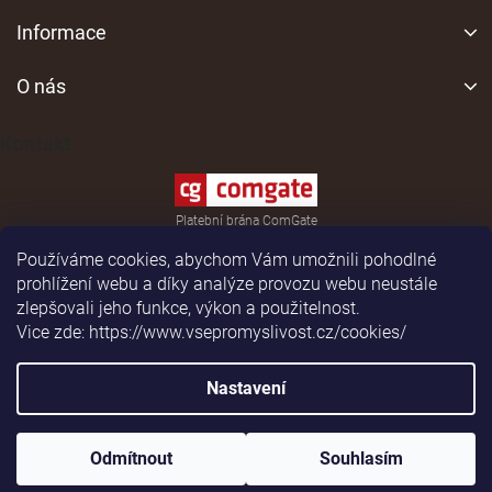
l
Z
á
á
Informace
d
p
a
a
O nás
c
í
t
p
í
Kontakt
r
v
k
y
Platební brána ComGate
v
ý
Používáme cookies, abychom Vám umožnili pohodlné
p
prohlížení webu a díky analýze provozu webu neustále
i
zlepšovali jeho funkce, výkon a použitelnost.
s
Vice zde: https://www.vsepromyslivost.cz/cookies/
u
Shoptet
|
Realizoval
Nastavení
Copyright 2026
vsepromyslivost.cz
. Všechna práva
Odmítnout
Souhlasím
vyhrazena.