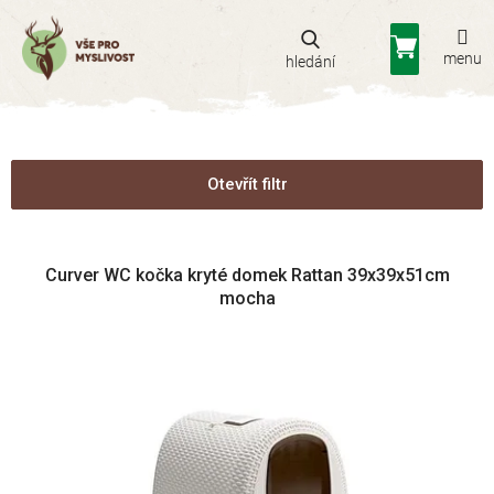
Přejít
na
Nákupní
obsah
košík
Otevřít filtr
V
Curver WC kočka kryté domek Rattan 39x39x51cm
ý
mocha
p
i
s
p
r
o
d
u