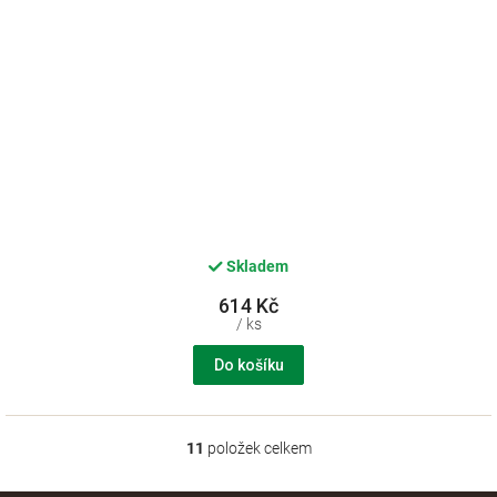
Skladem
614 Kč
/ ks
Do košíku
11
položek celkem
O
v