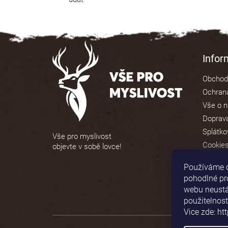
Z
á
Info
p
Obchod
a
Ochrana
t
Vše o 
í
Doprava
Splátko
Vše pro myslivost
Cookie
objevte v sobě lovce!
Používáme 
pohodlné pr
webu neustál
použitelnost
Vice zde: ht