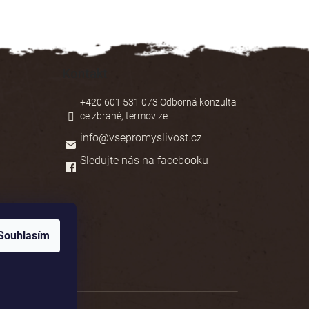
Kontakt
+420 601 531 073 Odborná konzulta
ce zbraně, termovize
info
@
vsepromyslivost.cz
Sledujte nás na facebooku
Souhlasím