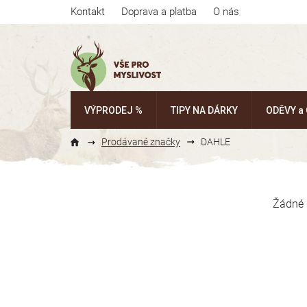
Přejít
Kontakt
Doprava a platba
O nás
na
obsah
VÝPRODEJ %
TIPY NA DÁRKY
ODĚVY a
Prodávané značky
DAHLE
P
o
Žádné 
s
t
r
a
n