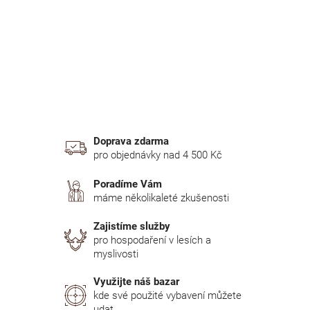
n
í
p
a
n
e
l
Doprava zdarma
pro objednávky nad 4 500 Kč
Poradíme Vám
máme několikaleté zkušenosti
Zajistíme služby
pro hospodaření v lesích a
myslivosti
Využijte náš bazar
kde své použité vybavení můžete
udat