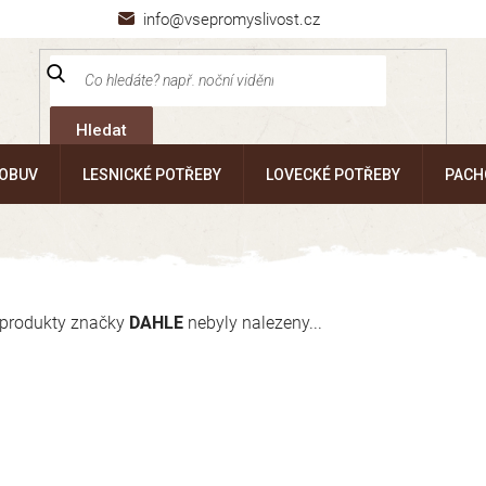
info@vsepromyslivost.cz
Hledat
 OBUV
LESNICKÉ POTŘEBY
LOVECKÉ POTŘEBY
PACH
produkty značky
DAHLE
nebyly nalezeny...