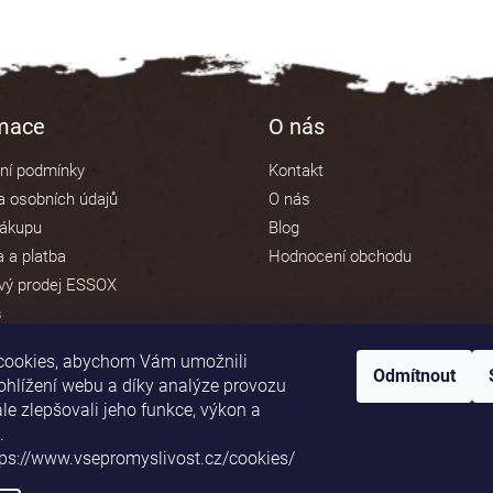
rmace
O nás
ní podmínky
Kontakt
 osobních údajů
O nás
nákupu
Blog
 a platba
Hodnocení obchodu
vý prodej ESSOX
s
cookies, abychom Vám umožnili
Odmítnout
ohlížení webu a díky analýze provozu
e zlepšovali jeho funkce, výkon a
Platební brána ComGate
.
tps://www.vsepromyslivost.cz/cookies/