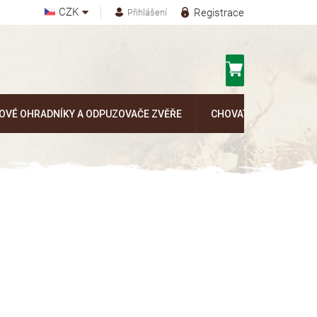
CZK
Registrace
Přihlášení
Nákupní
košík
OVÉ OHRADNÍKY A ODPUZOVAČE ZVĚŘE
CHOVATELSKÉ POTŘEB