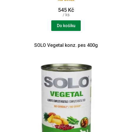
545 Kč
/ ks
Do košíku
SOLO Vegetal konz. pes 400g