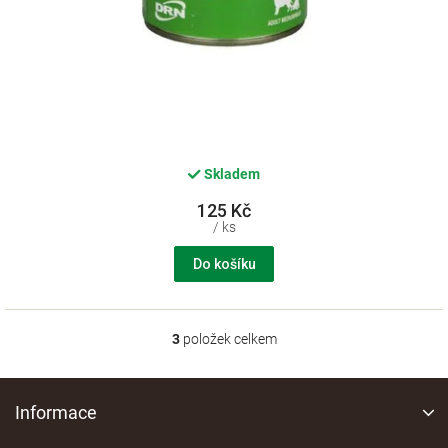
Skladem
125 Kč
/ ks
Do košíku
3
položek celkem
O
v
l
Z
á
á
Informace
d
p
a