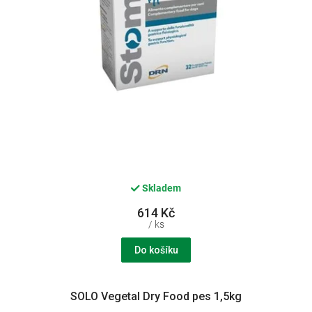
k
t
ů
Skladem
614 Kč
/ ks
Do košíku
SOLO Vegetal Dry Food pes 1,5kg