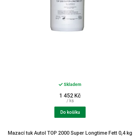
k
t
ů
Skladem
1 452 Kč
/ ks
Do košíku
Mazací tuk Autol TOP 2000 Super Longtime Fett 0,4 kg