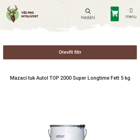
Přejít
na
Nákupní
obsah
košík
Otevřít filtr
V
Mazací tuk Autol TOP 2000 Super Longtime Fett 5 kg
ý
p
i
s
p
r
o
d
u