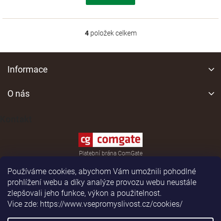
4
položek celkem
O
v
l
Z
á
á
Informace
d
p
a
a
O nás
c
í
t
p
í
Kontakt
r
v
k
y
Platební brána ComGate
v
ý
Používáme cookies, abychom Vám umožnili pohodlné
p
prohlížení webu a díky analýze provozu webu neustále
i
zlepšovali jeho funkce, výkon a použitelnost.
s
Vice zde: https://www.vsepromyslivost.cz/cookies/
u