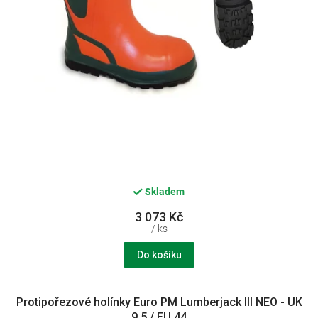
k
t
ů
Skladem
3 073 Kč
/ ks
Do košíku
Protipořezové holínky Euro PM Lumberjack III NEO - UK
9.5 / EU 44