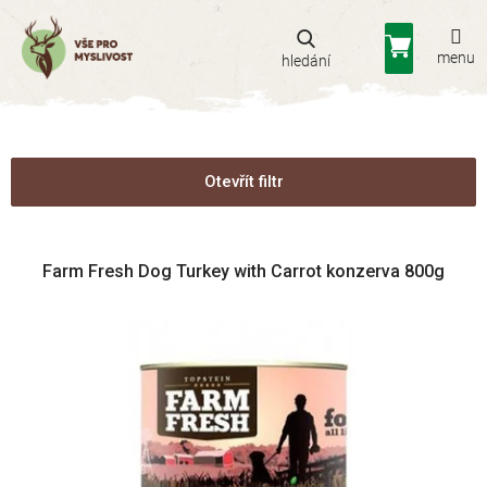
Přejít
na
Nákupní
obsah
košík
Otevřít filtr
V
Farm Fresh Dog Turkey with Carrot konzerva 800g
ý
p
i
s
p
r
o
d
u