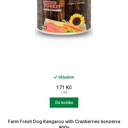
k
t
ů
Skladem
171 Kč
/ ks
Do košíku
Farm Fresh Dog Kangaroo with Cranberries konzerva
800g