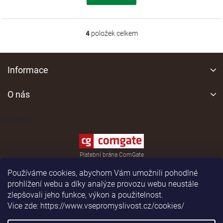
4
položek celkem
O
v
l
Z
á
á
Informace
d
p
a
a
O nás
c
í
t
p
í
Kontakt
r
v
k
y
Platební brána ComGate
v
ý
Používáme cookies, abychom Vám umožnili pohodlné
p
prohlížení webu a díky analýze provozu webu neustále
i
zlepšovali jeho funkce, výkon a použitelnost.
s
Vice zde: https://www.vsepromyslivost.cz/cookies/
u