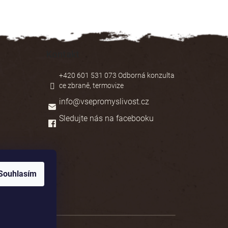
Kontakt
+420 601 531 073 Odborná konzulta
ce zbraně, termovize
info
@
vsepromyslivost.cz
Sledujte nás na facebooku
Souhlasím