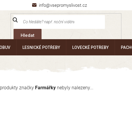
info@vsepromyslivost.cz
Hledat
 OBUV
LESNICKÉ POTŘEBY
LOVECKÉ POTŘEBY
PACH
produkty značky
Farmářky
nebyly nalezeny...