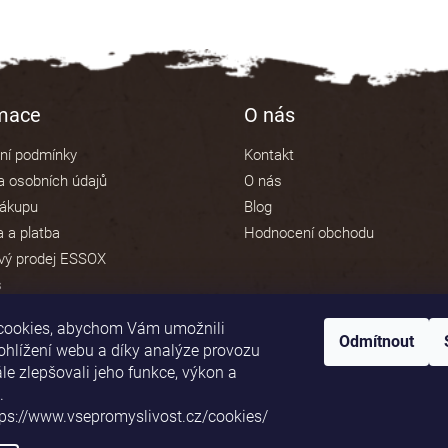
rmace
O nás
ní podmínky
Kontakt
 osobních údajů
O nás
nákupu
Blog
 a platba
Hodnocení obchodu
vý prodej ESSOX
s
cookies, abychom Vám umožnili
Odmítnout
ohlížení webu a díky analýze provozu
e zlepšovali jeho funkce, výkon a
Platební brána ComGate
.
tps://www.vsepromyslivost.cz/cookies/