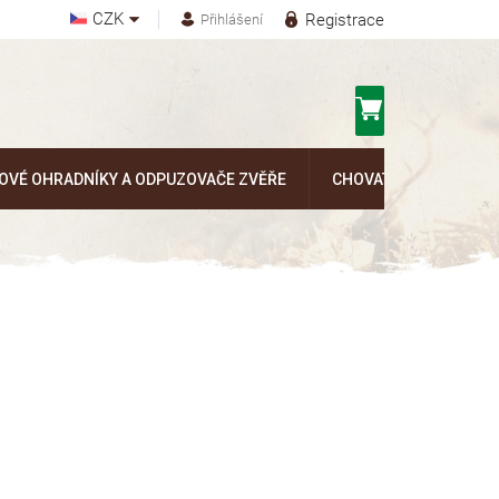
CZK
Registrace
Přihlášení
Nákupní
košík
OVÉ OHRADNÍKY A ODPUZOVAČE ZVĚŘE
CHOVATELSKÉ POTŘEB