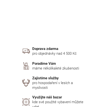
n
í
p
a
n
e
l
Doprava zdarma
pro objednávky nad 4 500 Kč
Poradíme Vám
máme několikaleté zkušenosti
Zajistíme služby
pro hospodaření v lesích a
myslivosti
Využijte náš bazar
kde své použité vybavení můžete
udat