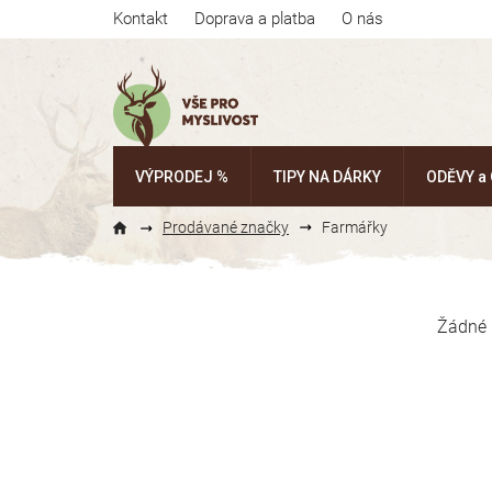
Přejít
Kontakt
Doprava a platba
O nás
na
obsah
VÝPRODEJ %
TIPY NA DÁRKY
ODĚVY a
Prodávané značky
Farmářky
P
o
Žádné 
s
t
r
a
n