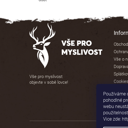
Z
á
Info
p
Obchod
a
Ochrana
t
Vše o 
í
Doprava
Splátko
Vše pro myslivost
Cookie
objevte v sobě lovce!
Používáme 
pohodlné pr
webu neustál
použitelnost
Vice zde: ht