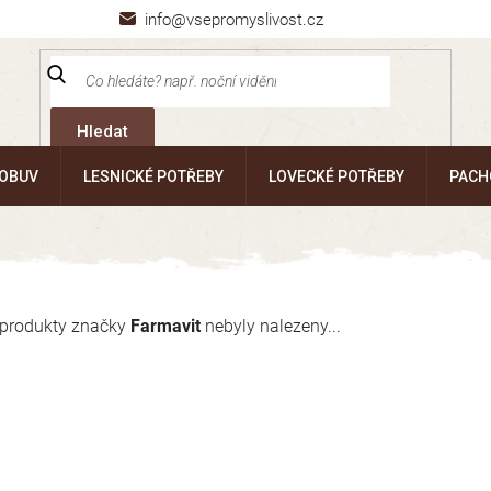
info@vsepromyslivost.cz
Hledat
 OBUV
LESNICKÉ POTŘEBY
LOVECKÉ POTŘEBY
PACH
produkty značky
Farmavit
nebyly nalezeny...