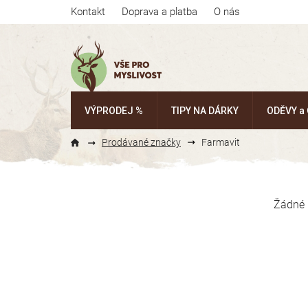
Přejít
Kontakt
Doprava a platba
O nás
na
obsah
VÝPRODEJ %
TIPY NA DÁRKY
ODĚVY a
Prodávané značky
Farmavit
P
o
Žádné 
s
t
r
a
n