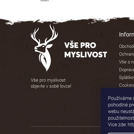
Z
á
Info
p
Obchod
a
Ochrana
t
Vše o 
í
Doprava
Splátko
Vše pro myslivost
Cookie
objevte v sobě lovce!
Používáme 
pohodlné pr
webu neustál
použitelnost
Vice zde: ht