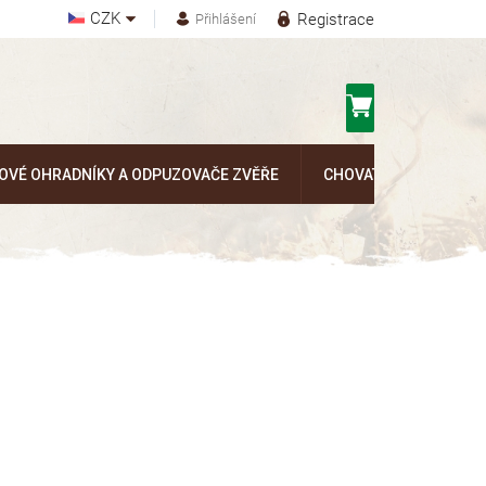
CZK
Registrace
Přihlášení
Nákupní
košík
OVÉ OHRADNÍKY A ODPUZOVAČE ZVĚŘE
CHOVATELSKÉ POTŘEB