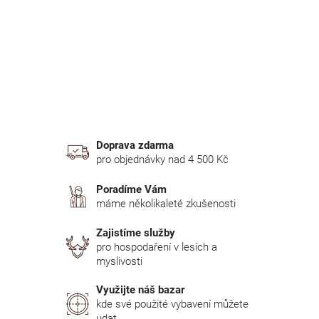
n
í
p
a
n
e
l
Doprava zdarma
pro objednávky nad 4 500 Kč
Poradíme Vám
máme několikaleté zkušenosti
Zajistíme služby
pro hospodaření v lesích a
myslivosti
Využijte náš bazar
kde své použité vybavení můžete
udat