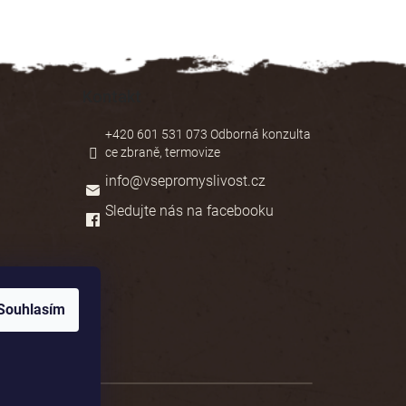
Kontakt
+420 601 531 073 Odborná konzulta
ce zbraně, termovize
info
@
vsepromyslivost.cz
Sledujte nás na facebooku
Souhlasím