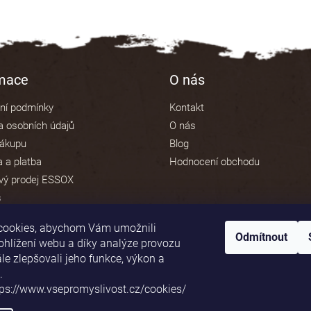
rmace
O nás
ní podmínky
Kontakt
 osobních údajů
O nás
nákupu
Blog
 a platba
Hodnocení obchodu
vý prodej ESSOX
s
cookies, abychom Vám umožnili
Odmítnout
ohlížení webu a díky analýze provozu
e zlepšovali jeho funkce, výkon a
Platební brána ComGate
.
tps://www.vsepromyslivost.cz/cookies/