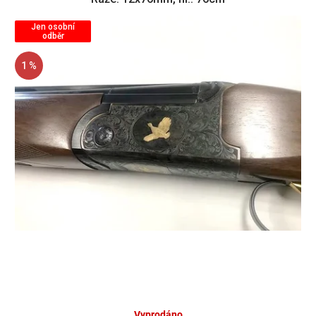
Jen osobní
odběr
1 %
Vyprodáno