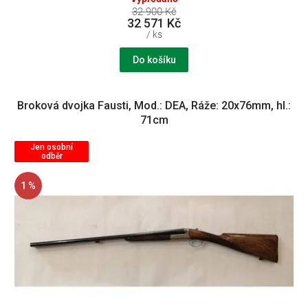
32 900 Kč
32 571 Kč
/ ks
Do košíku
Broková dvojka Fausti, Mod.: DEA, Ráže: 20x76mm, hl.:
71cm
Jen osobní
odběr
1 %