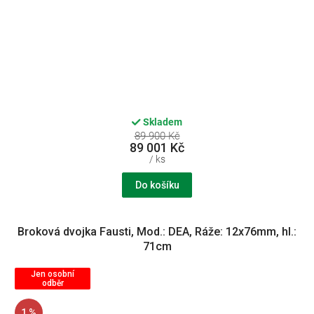
Skladem
89 900 Kč
89 001 Kč
/ ks
Do košíku
Broková dvojka Fausti, Mod.: DEA, Ráže: 12x76mm, hl.:
71cm
Jen osobní
odběr
1 %