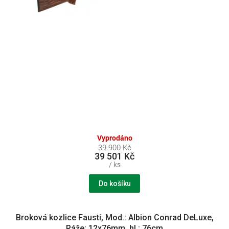
k
t
ů
Vyprodáno
39 900 Kč
39 501 Kč
/ ks
Do košíku
Broková kozlice Fausti, Mod.: Albion Conrad DeLuxe,
Ráže: 12x76mm, hl.: 76cm