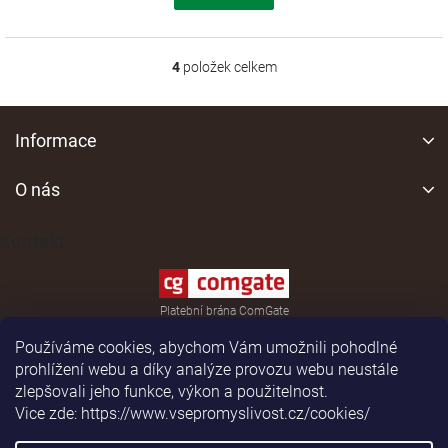
4
položek celkem
O
v
l
Z
á
á
Informace
d
p
a
a
O nás
c
í
t
p
í
Kontakt
r
v
k
y
Platební brána ComGate
v
ý
Používáme cookies, abychom Vám umožnili pohodlné
p
prohlížení webu a díky analýze provozu webu neustále
i
zlepšovali jeho funkce, výkon a použitelnost.
s
Vice zde: https://www.vsepromyslivost.cz/cookies/
u