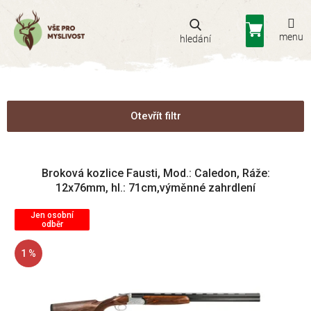
Přejít
na
Nákupní
obsah
košík
Otevřít filtr
V
Broková kozlice Fausti, Mod.: Caledon, Ráže:
ý
12x76mm, hl.: 71cm,výměnné zahrdlení
p
i
Jen osobní
s
odběr
p
1 %
r
o
d
u