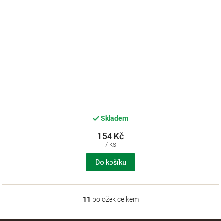
Skladem
154 Kč
/ ks
Do košíku
11
položek celkem
O
v