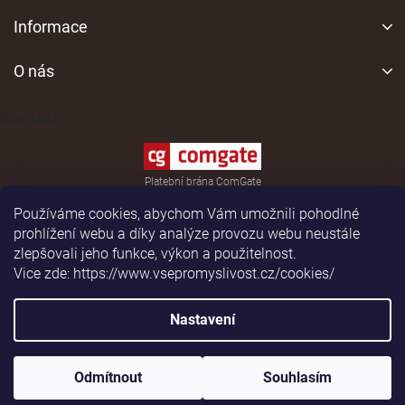
l
Z
á
á
Informace
d
p
a
a
O nás
c
í
t
p
í
Kontakt
r
v
k
y
Platební brána ComGate
v
ý
Používáme cookies, abychom Vám umožnili pohodlné
p
prohlížení webu a díky analýze provozu webu neustále
i
zlepšovali jeho funkce, výkon a použitelnost.
s
Vice zde: https://www.vsepromyslivost.cz/cookies/
u
Shoptet
|
Realizoval
Nastavení
Copyright 2026
vsepromyslivost.cz
. Všechna práva
Odmítnout
Souhlasím
vyhrazena.