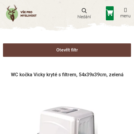
Přejít
na
Nákupní
obsah
košík
Otevřít filtr
V
WC kočka Vicky kryté s filtrem, 54x39x39cm, zelená
ý
p
i
s
p
r
o
d
u