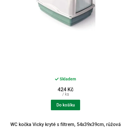
k
t
ů
Skladem
424 Kč
/ ks
Do košíku
WC kočka Vicky kryté s filtrem, 54x39x39cm, růžová