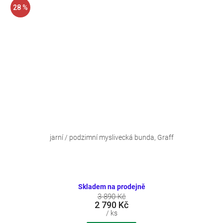
28 %
jarní / podzimní myslivecká bunda, Graff
Skladem na prodejně
3 890 Kč
2 790 Kč
/ ks