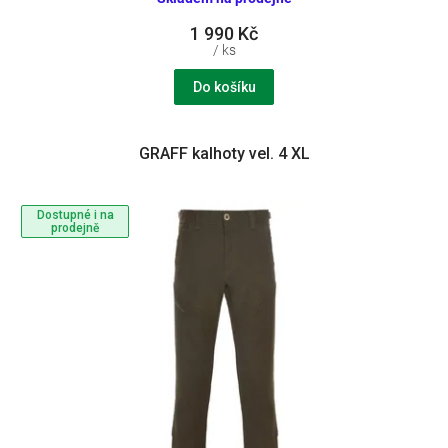
1 990 Kč
/ ks
Do košíku
GRAFF kalhoty vel. 4 XL
Dostupné i na
prodejně