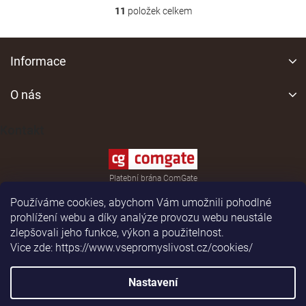
11
položek celkem
O
v
l
Z
á
á
Informace
d
p
a
a
O nás
c
í
t
p
í
Kontakt
r
v
k
y
Platební brána ComGate
v
ý
Používáme cookies, abychom Vám umožnili pohodlné
p
prohlížení webu a díky analýze provozu webu neustále
i
zlepšovali jeho funkce, výkon a použitelnost.
s
Vice zde: https://www.vsepromyslivost.cz/cookies/
u
Shoptet
|
Realizoval
Nastavení