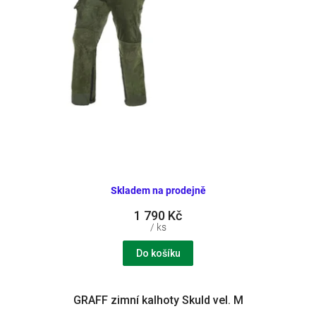
k
t
ů
Skladem na prodejně
1 790 Kč
/ ks
Do košíku
GRAFF zimní kalhoty Skuld vel. M