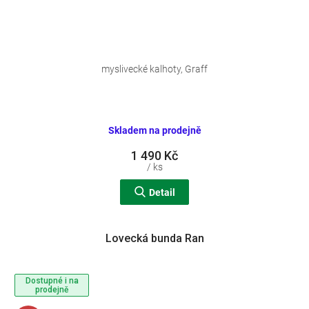
myslivecké kalhoty, Graff
Skladem na prodejně
1 490 Kč
/ ks
Detail
Lovecká bunda Ran
Dostupné i na
prodejně