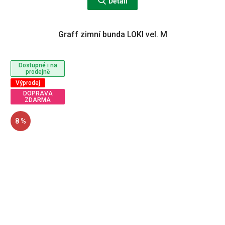
Detail
Graff zimní bunda LOKI vel. M
Dostupné i na
prodejně
Výprodej
DOPRAVA
ZDARMA
8 %