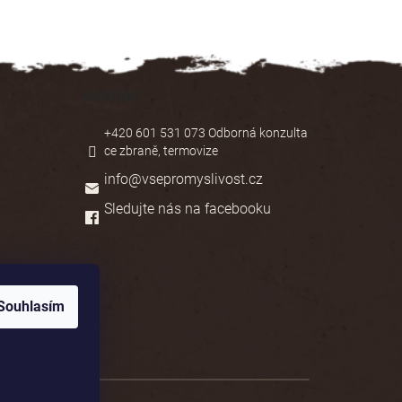
Kontakt
+420 601 531 073 Odborná konzulta
ce zbraně, termovize
info
@
vsepromyslivost.cz
Sledujte nás na facebooku
Souhlasím