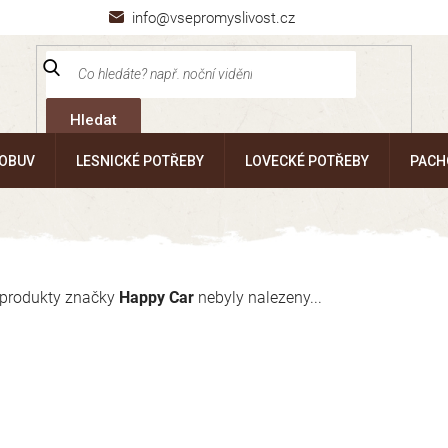
info@vsepromyslivost.cz
Hledat
 OBUV
LESNICKÉ POTŘEBY
LOVECKÉ POTŘEBY
PACH
produkty značky
Happy Car
nebyly nalezeny...