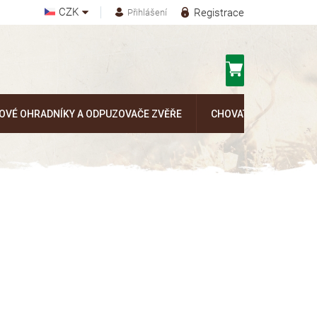
CZK
Registrace
Přihlášení
Nákupní
košík
OVÉ OHRADNÍKY A ODPUZOVAČE ZVĚŘE
CHOVATELSKÉ POTŘEB