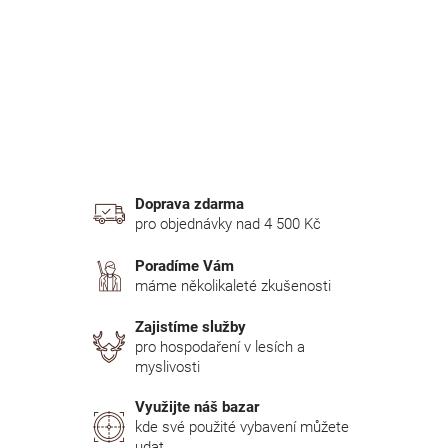
n
í
p
a
n
e
l
Doprava zdarma
pro objednávky nad 4 500 Kč
Poradíme Vám
máme několikaleté zkušenosti
Zajistíme služby
pro hospodaření v lesích a
myslivosti
Využijte náš bazar
kde své použité vybavení můžete
udat