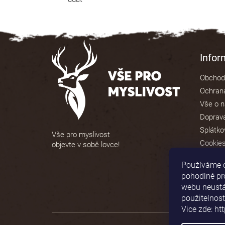
Z
á
Info
p
Obchod
a
Ochrana
t
Vše o 
í
Doprava
Splátko
Vše pro myslivost
Cookie
objevte v sobě lovce!
Používáme 
pohodlné pr
webu neustál
použitelnost
Vice zde: ht