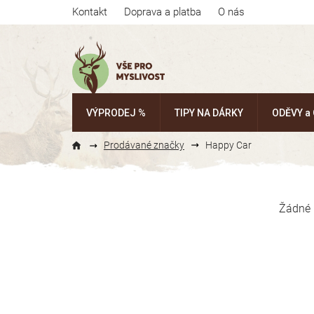
Přejít
Kontakt
Doprava a platba
O nás
na
obsah
VÝPRODEJ %
TIPY NA DÁRKY
ODĚVY a
Prodávané značky
Happy Car
P
o
Žádné 
s
t
r
a
n