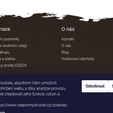
rmace
O nás
ní podmínky
Kontakt
 osobních údajů
O nás
nákupu
Blog
 a platba
Hodnocení obchodu
vý prodej ESSOX
s
cookies, abychom Vám umožnili
Odmítnout
ohlížení webu a díky analýze provozu
e zlepšovali jeho funkce, výkon a
Platební brána ComGate
.
tps://www.vsepromyslivost.cz/cookies/