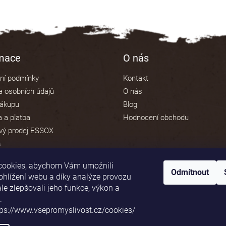
rmace
O nás
ní podmínky
Kontakt
 osobních údajů
O nás
nákupu
Blog
 a platba
Hodnocení obchodu
vý prodej ESSOX
s
cookies, abychom Vám umožnili
Odmítnout
ohlížení webu a díky analýze provozu
e zlepšovali jeho funkce, výkon a
Platební brána ComGate
.
tps://www.vsepromyslivost.cz/cookies/