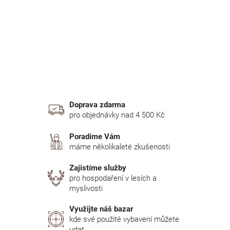
n
í
p
a
n
e
l
Doprava zdarma
pro objednávky nad 4 500 Kč
Poradíme Vám
máme několikaleté zkušenosti
Zajistíme služby
pro hospodaření v lesích a
myslivosti
Využijte náš bazar
kde své použité vybavení můžete
udat