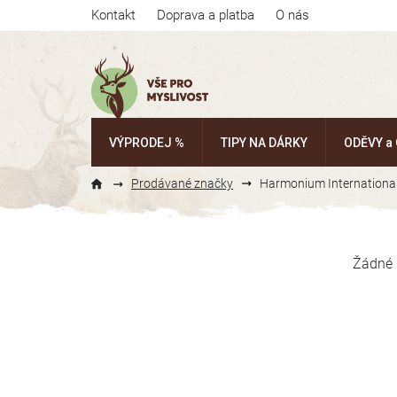
Přejít
Kontakt
Doprava a platba
O nás
na
obsah
VÝPRODEJ %
TIPY NA DÁRKY
ODĚVY a
Prodávané značky
Harmonium Internationa
P
o
Žádné 
s
t
r
a
n