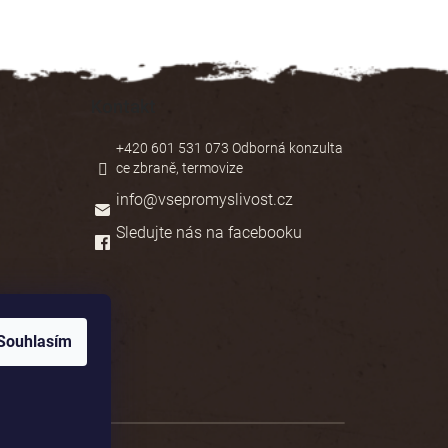
Kontakt
+420 601 531 073 Odborná konzulta
ce zbraně, termovize
info
@
vsepromyslivost.cz
Sledujte nás na facebooku
Souhlasím