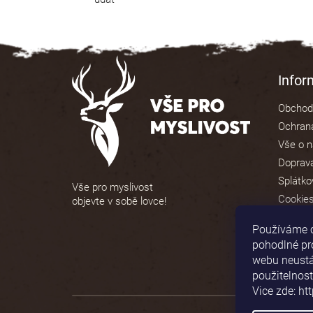
Z
á
Info
p
Obchod
a
Ochrana
t
Vše o 
í
Doprava
Splátko
Vše pro myslivost
Cookie
objevte v sobě lovce!
Používáme 
pohodlné pr
webu neustál
použitelnost
Vice zde: ht