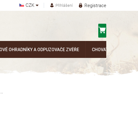
CZK
Registrace
Přihlášení
Nákupní
košík
OVÉ OHRADNÍKY A ODPUZOVAČE ZVĚŘE
CHOVATELSKÉ POTŘEB
..