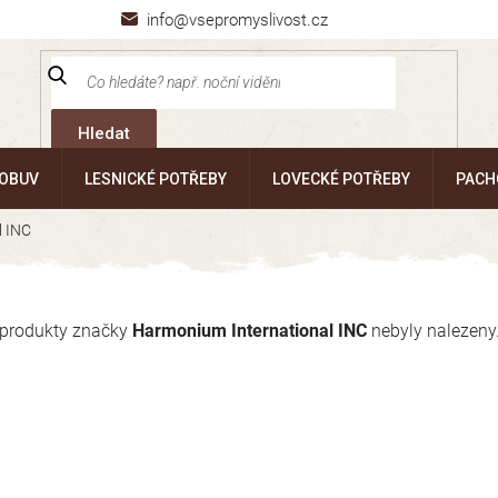
info@vsepromyslivost.cz
Hledat
 OBUV
LESNICKÉ POTŘEBY
LOVECKÉ POTŘEBY
PACH
l INC
produkty značky
Harmonium International INC
nebyly nalezeny.