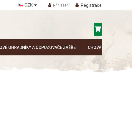
CZK
Registrace
Přihlášení
Nákupní
košík
OVÉ OHRADNÍKY A ODPUZOVAČE ZVĚŘE
CHOVATELSKÉ POTŘEB