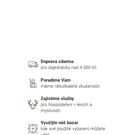
n
í
p
a
n
e
l
Doprava zdarma
pro objednávky nad 4 500 Kč
Poradíme Vám
máme několikaleté zkušenosti
Zajistíme služby
pro hospodaření v lesích a
myslivosti
Využijte náš bazar
kde své použité vybavení můžete
udat