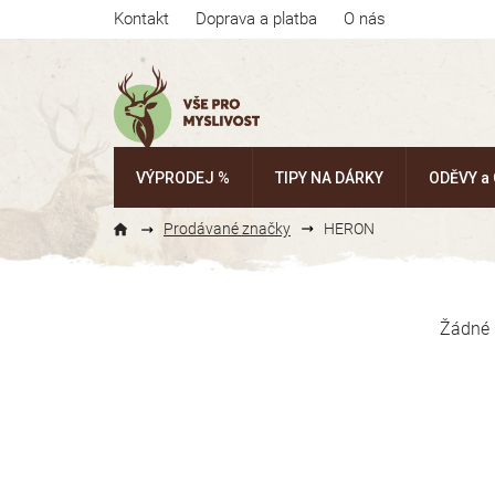
Přejít
Kontakt
Doprava a platba
O nás
na
obsah
VÝPRODEJ %
TIPY NA DÁRKY
ODĚVY a
Prodávané značky
HERON
P
o
Žádné 
s
t
r
a
n