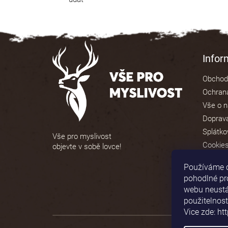
Z
á
Info
p
Obchod
a
Ochrana
t
Vše o 
í
Doprava
Splátko
Vše pro myslivost
Cookie
objevte v sobě lovce!
Používáme 
pohodlné pr
webu neustál
použitelnost
Vice zde: ht