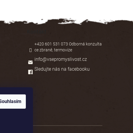
Kontakt
+420 601 531 073 Odborná konzulta
ce zbraně, termovize
info
@
vsepromyslivost.cz
Sledujte nás na facebooku
Souhlasím