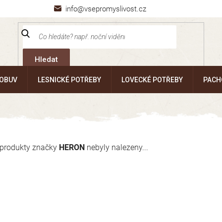
info@vsepromyslivost.cz
Hledat
 OBUV
LESNICKÉ POTŘEBY
LOVECKÉ POTŘEBY
PACH
produkty značky
HERON
nebyly nalezeny...