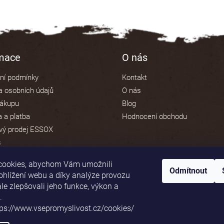
rmace
O nás
ní podmínky
Kontakt
 osobních údajů
O nás
nákupu
Blog
 a platba
Hodnocení obchodu
vý prodej ESSOX
s
cookies, abychom Vám umožnili
Odmítnout
ohlížení webu a díky analýze provozu
e zlepšovali jeho funkce, výkon a
Platební brána ComGate
.
tps://www.vsepromyslivost.cz/cookies/