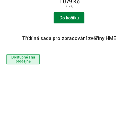
1 079 Kč
/ ks
Do košíku
Třídílná sada pro zpracování zvěřiny HME
Dostupné i na
prodejně