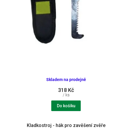
k
t
ů
Skladem na prodejně
318 Kč
/ ks
Do košíku
Kladkostroj - hák pro zavěšení zvěře