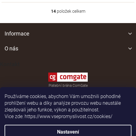
14
položek celkem
O
v
l
Z
á
á
Informace
d
p
a
a
O nás
c
í
t
p
í
Kontakt
r
v
k
y
Platební brána ComGate
v
ý
Používáme cookies, abychom Vám umožnili pohodlné
p
prohlížení webu a díky analýze provozu webu neustále
i
zlepšovali jeho funkce, výkon a použitelnost.
s
Vice zde: https://www.vsepromyslivost.cz/cookies/
u
Shoptet
|
Realizoval
Nastavení