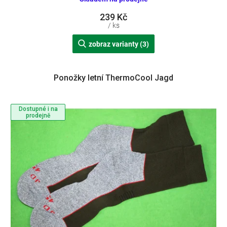
239 Kč
/ ks
zobraz varianty (3)
Ponožky letní ThermoCool Jagd
Dostupné i na
prodejně