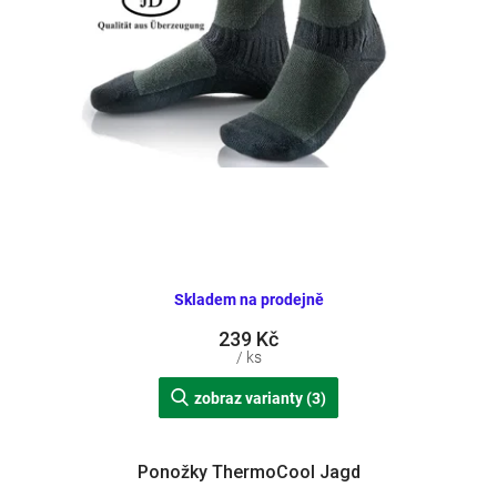
k
t
ů
Skladem na prodejně
239 Kč
/ ks
zobraz varianty (3)
Ponožky ThermoCool Jagd