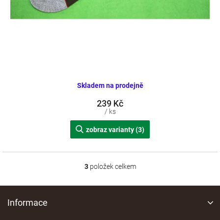
Skladem na prodejně
239 Kč
/ ks
zobraz varianty (3)
3
položek celkem
O
v
l
Z
á
á
Informace
d
p
a