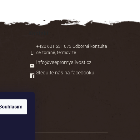
Kontakt
+420 601 531 073 Odborná konzulta
ce zbraně, termovize
info
@
vsepromyslivost.cz
Sledujte nás na facebooku
Souhlasím