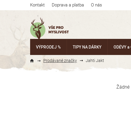
Přejít
Kontakt
Doprava a platba
O nás
na
obsah
VÝPRODEJ %
TIPY NA DÁRKY
ODĚVY a
Prodávané značky
Jahti Jakt
P
o
Žádné 
s
t
r
a
n