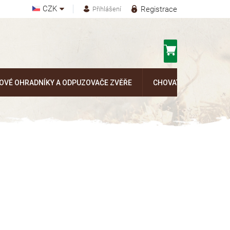
CZK
Registrace
Přihlášení
Nákupní
košík
OVÉ OHRADNÍKY A ODPUZOVAČE ZVĚŘE
CHOVATELSKÉ POTŘEB