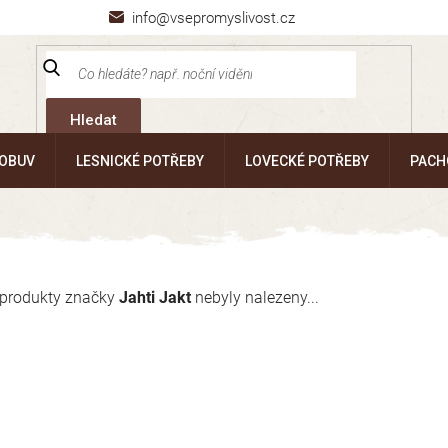
info@vsepromyslivost.cz
Hledat
 OBUV
LESNICKÉ POTŘEBY
LOVECKÉ POTŘEBY
PACH
produkty značky
Jahti Jakt
nebyly nalezeny...