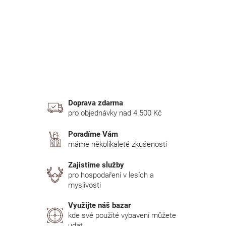
n
í
p
a
n
e
l
Doprava zdarma
pro objednávky nad 4 500 Kč
Poradíme Vám
máme několikaleté zkušenosti
Zajistíme služby
pro hospodaření v lesích a
myslivosti
Využijte náš bazar
kde své použité vybavení můžete
udat