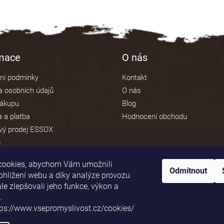
rmace
O nás
ní podmínky
Kontakt
 osobních údajů
O nás
nákupu
Blog
 a platba
Hodnocení obchodu
vý prodej ESSOX
s
cookies, abychom Vám umožnili
Odmítnout
ohlížení webu a díky analýze provozu
e zlepšovali jeho funkce, výkon a
Platební brána ComGate
.
tps://www.vsepromyslivost.cz/cookies/