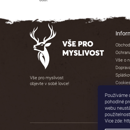
Z
á
Info
p
Obchod
a
Ochrana
t
Vše o 
í
Doprava
Splátko
Vše pro myslivost
Cookie
objevte v sobě lovce!
Používáme 
pohodlné pr
webu neustál
použitelnost
Vice zde: ht