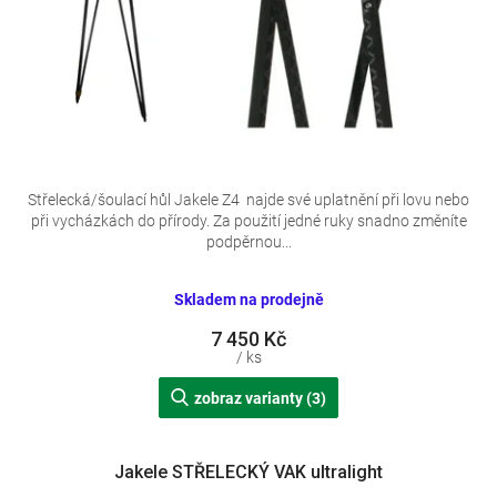
k
t
ů
Střelecká/šoulací hůl Jakele Z4 najde své uplatnění při lovu nebo
při vycházkách do přírody. Za použití jedné ruky snadno změníte
podpěrnou...
Skladem na prodejně
7 450 Kč
/ ks
zobraz varianty (3)
Jakele STŘELECKÝ VAK ultralight