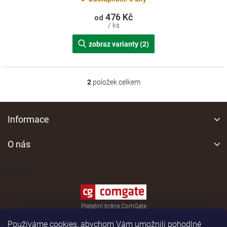
476 Kč
od
/ ks
zobraz varianty (2)
2
položek celkem
O
v
l
Z
á
á
Informace
d
p
a
a
O nás
c
í
t
p
í
Kontakt
r
v
k
y
Platební brána ComGate
v
ý
Používáme cookies, abychom Vám umožnili pohodlné