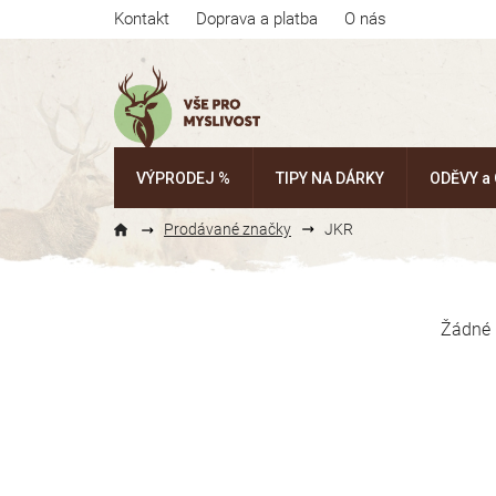
Přejít
Kontakt
Doprava a platba
O nás
na
obsah
VÝPRODEJ %
TIPY NA DÁRKY
ODĚVY a
Prodávané značky
JKR
P
o
Žádné 
s
t
r
a
n