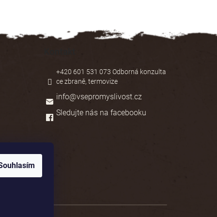
Kontakt
+420 601 531 073 Odborná konzulta
ce zbraně, termovize
info
@
vsepromyslivost.cz
Sledujte nás na facebooku
Souhlasím