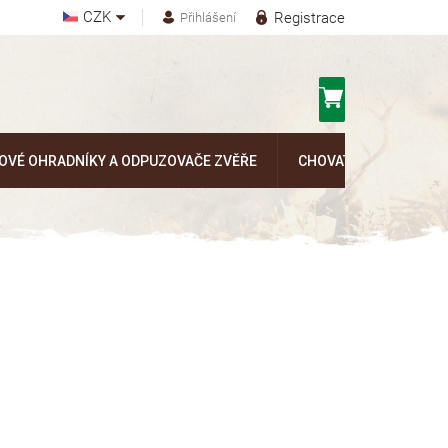
CZK
Registrace
Přihlášení
Nákupní
košík
OVÉ OHRADNÍKY A ODPUZOVAČE ZVĚŘE
CHOVATELSKÉ POTŘEB