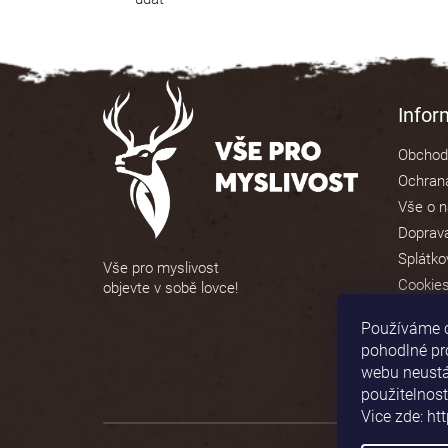
Z
á
Info
p
Obchod
a
Ochrana
t
Vše o 
í
Doprava
Splátko
Vše pro myslivost
Cookie
objevte v sobě lovce!
Používáme 
pohodlné pr
webu neustál
použitelnost
Vice zde: ht