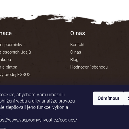
rmace
O nás
ní podmínky
Kontakt
 osobních údajů
O nás
nákupu
Blog
 a platba
Hodnocení obchodu
vý prodej ESSOX
s
cookies, abychom Vám umožnili
Odmítnout
ohlížení webu a díky analýze provozu
e zlepšovali jeho funkce, výkon a
Platební brána ComGate
.
tps://www.vsepromyslivost.cz/cookies/