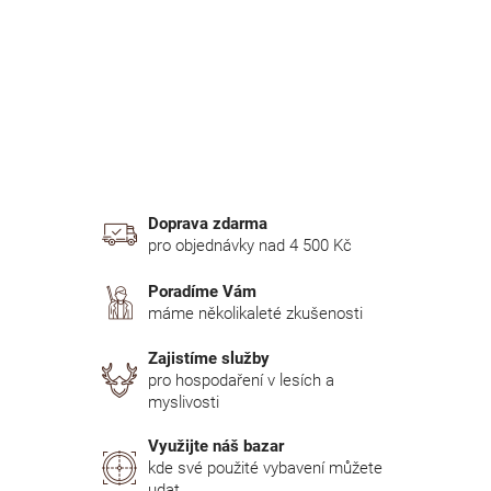
n
í
p
a
n
e
l
Doprava zdarma
pro objednávky nad 4 500 Kč
Poradíme Vám
máme několikaleté zkušenosti
Zajistíme služby
pro hospodaření v lesích a
myslivosti
Využijte náš bazar
kde své použité vybavení můžete
udat