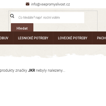
info@vsepromyslivost.cz
Hledat
 OBUV
LESNICKÉ POTŘEBY
LOVECKÉ POTŘEBY
PACH
produkty značky
JKR
nebyly nalezeny...